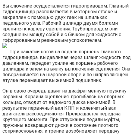
Выключение осуществляется гидроприводом. Главный
гидроцилиндр располагается в моторном отсеке и
закреплен с помощью двух гаек на шпильках
педального узла. Рабочий цилиндр двумя болтами
крепится к картеру сцепления. Трубопроводом они
соединены между собой и с бачком для жидкости с
гофрированным резиновым успокоителем.
При нажатии ногой на педаль поршень главного
гидроцилиндра, выдавливая через шланг жидкость под
давлением, передает усилие на поршень рабочего
цилиндра и затем на вилку выключения сцепления. Она
поворачивается на шаровой опоре и по направляющей
втулке перемещает выжимной подшипник.
Он в свою очередь давит на диафрагменную пружину
корзины. Корзина сцепления, прогибаясь на опорных
кольцах, отводит от ведомого диска нажимной. В
результате первичный вал КПП и коленчатый вал
двигателя рассоединяются. Прекращается передача
крутящего момента. При отпускании педали муфты,
пружины возвращают диски в состояние плотного
соприкосновения, и трение возобновляет передачу