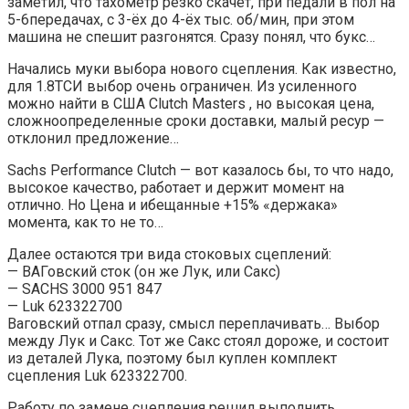
заметил, что тахометр резко скачет, при педали в пол на
5-6передачах, с 3-ёх до 4-ёх тыс. об/мин, при этом
машина не спешит разгонятся. Сразу понял, что букс…
Начались муки выбора нового сцепления. Как известно,
для 1.8ТСИ выбор очень ограничен. Из усиленного
можно найти в США Clutch Masters , но высокая цена,
сложноопределенные сроки доставки, малый ресур —
отклонил предложение…
Sachs Performance Clutch — вот казалось бы, то что надо,
высокое качество, работает и держит момент на
отлично. Но Цена и ибещанные +15% «держака»
момента, как то не то…
Далее остаются три вида стоковых сцеплений:
— ВАГовский сток (он же Лук, или Сакс)
— SACHS 3000 951 847
— Luk 623322700
Ваговский отпал сразу, смысл переплачивать… Выбор
между Лук и Сакс. Тот же Сакс стоял дороже, и состоит
из деталей Лука, поэтому был куплен комплект
сцепления Luk 623322700.
Работу по замене сцепления решил выполнить