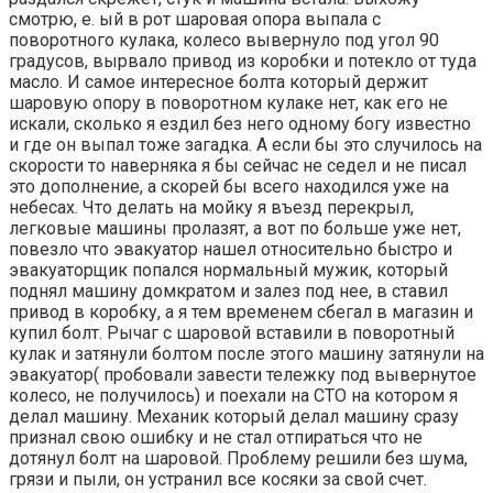
смотрю, е. ый в рот шаровая опора выпала с
поворотного кулака, колесо вывернуло под угол 90
градусов, вырвало привод из коробки и потекло от туда
масло. И самое интересное болта который держит
шаровую опору в поворотном кулаке нет, как его не
искали, сколько я ездил без него одному богу известно
и где он выпал тоже загадка. А если бы это случилось на
скорости то наверняка я бы сейчас не седел и не писал
это дополнение, а скорей бы всего находился уже на
небесах. Что делать на мойку я въезд перекрыл,
легковые машины пролазят, а вот по больше уже нет,
повезло что эвакуатор нашел относительно быстро и
эвакуаторщик попался нормальный мужик, который
поднял машину домкратом и залез под нее, в ставил
привод в коробку, а я тем временем сбегал в магазин и
купил болт. Рычаг с шаровой вставили в поворотный
кулак и затянули болтом после этого машину затянули на
эвакуатор( пробовали завести тележку под вывернутое
колесо, не получилось) и поехали на СТО на котором я
делал машину. Механик который делал машину сразу
признал свою ошибку и не стал отпираться что не
дотянул болт на шаровой. Проблему решили без шума,
грязи и пыли, он устранил все косяки за свой счет.