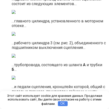
состоит из следующих элементов…
…главного цилиндра, установленного в моторном
отсеке…
…рабочего цилиндра 3 (см. рис. 2), объединенного с
подшипником выключения сцепления…
…трубопровода, состоящего из шланга
А
и трубки
Б
…
…и педали сцепления, кронштейн которой, общий с
педалью тормоза, прикреплен гайками к щиту
передка кузова.
Этот сайт использует cookie для хранения данных. Продолжая
использовать сайт, Вы даете свое согласие на работу с этими
файлами.
OK