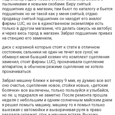
пыльниками и новыми скобами. Беру снятый
подшипник еду в магазин, там бьют по каталогу и бьется
подшипник но не такой как у меня снятый, отдаю
продавцу снятый подшипник он находит его аналог
фирмы LUC, но он в единственном экземпляре есть
только в другом магазине, что делать сажусь на автобус
и через весь город в магазин. Забрал подшипник привез
на станцию его заменили,
диск с корзиной которые стоят к стати в отличном
состоянии, сальники не один не течет все сухо( не
обманул меня бывший хозяин что комплект сцепления
заменил, стоит фирмы LUC), прокачивали сцепление
аппаратом, в обычном режиме сцепление не хотело
прокачиваться.
Забрал машину ближе к вечеру 9 мая, ну думаю все вот
оно счастье, сцепление новое, стойки новые, «детские
болячки» все вылечены, только пользуйся и улыбайся,
но пе. ц подкрался не заметно. После ремонта прошла
неделя с небольшим и одним солнечным майским днем
я решил помыть машину, машину то я помыл только
выезжая с автомойки и выворачивая руля в право
раздался скрежет, стук и машина встала. Выхожу