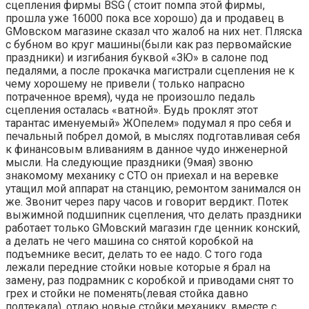
сцепления фирмы BSG ( стоит помпа этой фирмы,
прошла уже 16000 пока все хорошо) да и продавец в
GMовском магазине сказал что жалоб на них нет. Пляска
с бубном во круг машины(были как раз первомайские
праздники) и изгибания буквой «ЗЮ» в салоне под
педалями, а после прокачка магистрали сцепления не к
чему хорошему не привели ( только напрасно
потраченное время), чуда не произошло педаль
сцепления осталась «ватной». Будь проклят этот
тарантас именуемый» ЖОпелем» подумал я про себя и
печальный побрел домой, в мыслях подготавливая себя
к финансовым вливаниям в данное чудо инженерной
мысли. На следующие праздники (9мая) звоню
знакомому механику с СТО он приехал и на веревке
утащил мой аппарат на станцию, ремонтом занимался он
же. Звонит через пару часов и говорит вердикт. Потек
выжимной подшипник сцепления, что делать праздники
работает только GMовский магазин где ценник конский,
а делать не чего машина со снятой коробкой на
подъемнике весит, делать то ее надо. С того года
лежали передние стойки новые которые я брал на
замену, раз подрамник с коробкой и приводами снят то
грех и стойки не поменять(левая стойка давно
подтекала), отдаю новые стойки механику, вместе с