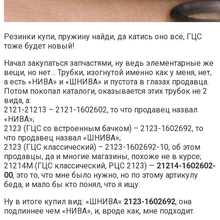
Резинки купи, пружину найди, да катись оно всё, ГЦС
тоже будет новый!
Начал закупаться запчастями, ну ведь элементарные же
вещи, но нет… Трубки, изогнутой именно как у меня, нет,
а есть «НИВА» и «ШНИВА» и пустота в глазах продавца.
Потом покопал каталоги, оказывается этих трубок не 2
вида, а:
2121-21213 – 2121-1602602, то что продавец назвал
«НИВА»;
2123 (ГЦС со встроенным бачком) – 2123-1602692, то
что продавец назвал «ШНИВА»;
2123 (ГЦС классический) – 2123-1602692-10, об этом
продавцы, да и многие магазины, похоже не в курсе;
21214М (ГЦС классический, РЦС 2123) —
21214-1602602-
00
, это то, что мне было нужно, но по этому артикулу
беда, и мало бы кто понял, что я ищу.
Ну в итоге купил вид: «ШНИВА»
2123-1602692
, она
подлиннее чем «НИВА», и, вроде как, мне подходит.