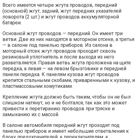
Всего имеется четыре жгута проводов, передний
(основной) жгут, задний, жгут передних указателей
поворота (2 шт.) и жгут проводов аккумуляторной
батареи.
Основной жгут проводов — передний. Он имеет три
ветви. Две из них находятся в моторном отсеке, а третья
— в салоне под панелью приборов. Из салона в
моторный отсек жгут проводов проходит сквозь
резиновый уплотнитель и после выхода из него
разветвляется. Правая ветвь жгута проложена на щите
передка, а левая — на левом брызговике и передней
панели передка. К панелям кузова жгут проводов
крепится стальными скобами, приваренными к кузову, и
пластмассовыми хомутиками.
Крепление жгута должно быть таким, чтобы он не был
слишком натянут, но и не болтался, так как это может
привести к перетиранию проводов при тряске и
замыканию их с массой.
В салоне автомобиля передний жгут проходит под
панелью приборов и имеет небольшие ответвления к
блоку предохранителей, к переключателям, к