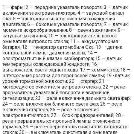
1 — фары; 2 — передние указатели поворота; 3 — датчик
включения электровентилятора; 4 — звуковой сигнал
Ока; 5 — электровентилятор системы охлаждения
двигателя; 6 — боковые указатели поворота; 7 — датчик
момента искрообра-зования; 8 — свечи зажигания; 9 —
катушка зажигания; 10 — электродвигатель насоса
омывателя ветрового стекла; 11 — аккумуляторная
батарея; 12 — генератор автомобиля Ока; 13 — датчик
контрольной лампы давления масла; 14 —
электромагнитный клапан карбюратора; 15 — датчик
температуры охлаждающей жидкости; 16 —
выключатель света заднего хода; 17 — коммутатор; 18 —
штепсельная розетка для переносной лампы; 19 -датчик
уровня тормозной жидкости; 20 — стартер; 21 —
моторедуктор очистителя ветрового стекла; 22 — реле-
прерыватель указателей поворота и аварийной
сигнализации; 23 — реле включения дальнего света фар;
24 — реле включения ближнего света фар; 25 — реле
включения стартера; 26 — реле включения
электровентилятора; 27 — блок предохранителей; 28 —
реле-прерыватель контрольной лампы стояночного
тормоза; 29 — реле-прерыватель очистителя ветрового
стекла; 30 — выключатель очистителя и омывателя