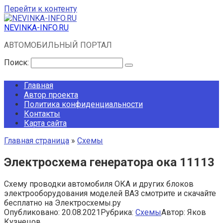
Перейти к контенту
NEVINKA-INFO.RU
АВТОМОБИЛЬНЫЙ ПОРТАЛ
Поиск:
Главная
Автор проекта
Политика конфиденциальности
Контакты
Карта сайта
Главная страница
»
Схемы
Электросхема генератора ока 11113
Схему проводки автомобиля ОКА и других блоков
электрооборудования моделей ВАЗ смотрите и скачайте
бесплатно на Электросхемы.ру
Опубликовано:
20.08.2021
Рубрика:
Схемы
Автор:
Яков
Кузнецов