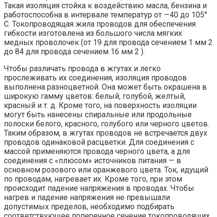
Такая изоляция стойка к воздействию масла, бензина и
работоспособна в интервале температур от —40 до 105°
С. Токопроводящая жила проводов для обеспечения
гибкости изготовлена из большого числа мягких
медных проволочек (от 19 для провода сечением 1 мм 2
до 84 для провода сечением 16 мм 2 ).
Чтобы различать провода в жгутах и легко
прослеживать их соединения, изоляция проводов
выполнена разноцветной. Она может быть окрашена в
широкую гамму цветов: белый, голубой, желтый,
красный и т. д. Кроме того, на поверхность изоляции
могут быть нанесены спиральные или продольные
полоски белого, красного, голубого или черного цветов.
Таким образом, в жгутах проводов не встречается двух
проводов одинаковой расцветки. Для соединения с
массой применяются провода черного цвета, а для
соединения с «плюсом» источников питания — в
основном розового или оранжевого цвета. Ток, идущий
по проводам, нагревает их. Кроме того, при этом
происходит падение напряжения в проводах. Чтобы
нагрев и падение напряжения не превышали
допустимых пределов, необходимо подбирать
соответствующее поперечное сечение токопроводящих