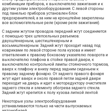
комбинации приборов, к выключателю зажигания и к
другим узлам электрооборудования. С левой стороны
под панелью приборов установлен блок
предохранителей, а за ним на кронштейне закреплены
все вспомогательные реле (кроме реле зажигания).
С задним жгутом проводов передний жгут соединяется
с помощью трех штепсельных разъемов:
двухштекерным, шестиштекерным и
восьмиштекерным. Задний жгут проходит назад под
ковриками по левой стороне пола кузова и имеет
ответвления к правому боковому указателю поворота и
выключателю плафона в стойке правой двери, к
выключателю контрольной лампы стояночного тормоза,
вверх к плафону и внизу перед задним сиденьем к
правому заднему фонарю. От заднего правого фонаря
жгут идет вверх и около правой петли задней двери
переходит на дверь и идет к моторедуктору очистителя
заднего стекла и элементу обогрева заднего стекла.
Задний жгут крепится к полу кузова липкой лентой.
Некоторые узлы электрооборудования
устанавливаются только на части выпускаемых
автомобилей.