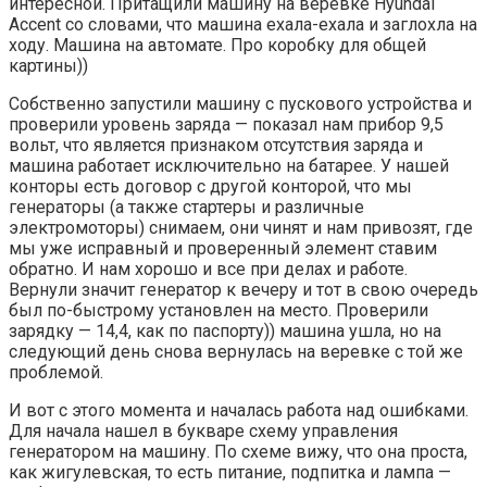
интересной. Притащили машину на веревке Hyundai
Accent со словами, что машина ехала-ехала и заглохла на
ходу. Машина на автомате. Про коробку для общей
картины))
Собственно запустили машину с пускового устройства и
проверили уровень заряда — показал нам прибор 9,5
вольт, что является признаком отсутствия заряда и
машина работает исключительно на батарее. У нашей
конторы есть договор с другой конторой, что мы
генераторы (а также стартеры и различные
электромоторы) снимаем, они чинят и нам привозят, где
мы уже исправный и проверенный элемент ставим
обратно. И нам хорошо и все при делах и работе.
Вернули значит генератор к вечеру и тот в свою очередь
был по-быстрому установлен на место. Проверили
зарядку — 14,4, как по паспорту)) машина ушла, но на
следующий день снова вернулась на веревке с той же
проблемой.
И вот с этого момента и началась работа над ошибками.
Для начала нашел в букваре схему управления
генератором на машину. По схеме вижу, что она проста,
как жигулевская, то есть питание, подпитка и лампа —