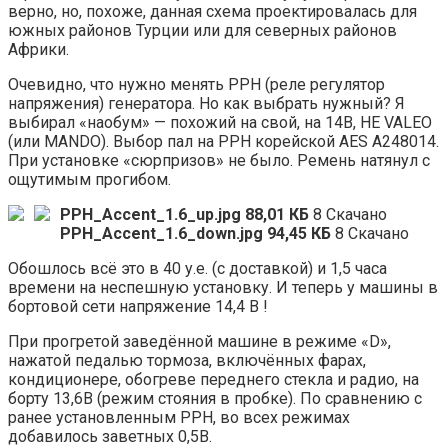
верно, но, похоже, данная схема проектировалась для
южных районов Турции или для северных районов
Африки.
Очевидно, что нужно менять РРН (реле регулятор
напряжения) генератора. Но как выбрать нужный? Я
выбирал «наобум» — похожий на свой, на 14В, НЕ VALEO
(или MANDO). Выбор пал на РРН корейской AES A248014.
При установке «сюрпризов» не было. Ремень натянул с
ощутимым прогибом.
PPH_Accent_1.6_up.jpg
88,01 КБ
8 Скачано
PPH_Accent_1.6_down.jpg
94,45 КБ
8 Скачано
Обошлось всё это в 40 у.е. (с доставкой) и 1,5 часа
времени на неспешную установку. И теперь у машины в
бортовой сети напряжение 14,4 В !
При прогретой заведённой машине в режиме «D»,
нажатой педалью тормоза, включённых фарах,
кондиционере, обогреве переднего стекла и радио, на
борту 13,6В (режим стояния в пробке). По сравнению с
ранее установленным РРН, во всех режимах
добавилось заветных 0,5В.