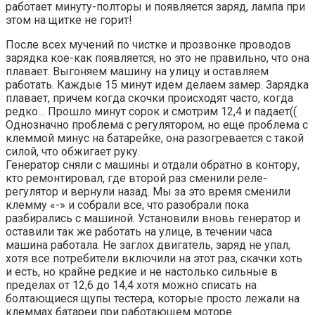
работает минуту-полторы и появляется заряд, лампа при
этом на щитке не горит!
После всех мучений по чистке и прозвонке проводов
зарядка кое-как появляется, но это не правильно, что она
плавает. Выгоняем машину на улицу и оставляем
работать. Каждые 15 минут идем делаем замер. Зарядка
плавает, причем когда скочки происходят часто, когда
редко… Прошло минут сорок и смотрим 12,4 и падает((
Однозначно проблема с регулятором, но еще проблема с
клеммой минус на батарейке, она разогревается с такой
силой, что обжигает руку.
Генератор сняли с машины и отдали обратно в контору,
кто ремонтировал, где второй раз сменили реле-
регулятор и вернули назад. Мы за это время сменили
клемму «-» и собрали все, что разобрали пока
разбирались с машиной. Установили вновь генератор и
оставили так же работать на улице, в течении часа
машина работала. Не заглох двигатель, заряд не упал,
хотя все потребители включили на этот раз, скачки хоть
и есть, но крайне редкие и не настолько сильные в
пределах от 12,6 до 14,4 хотя можно списать на
болтающиеся щупы тестера, которые просто лежали на
клеммах батареи при работающем моторе.