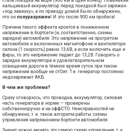
стала поездка на море (900 км в один конец). Новенький
кальциевый аккумулятор перед поездкой был заряжен
«под завязку», а по приезду домой было обнаружено,
что он
полуразряжен
! И это после 900 км пробега!
Причина такого эффекта кроется в пониженном
напряжении в бортсети (и, соответственно, схемы
зарядки) автомобиля. Это напряжение на прогретом
автомобиле и включенных магнитофоне и вентиляторе
салона (1 скорость) равно 13,6В, а если включить ещё и
фары, то это напряжение падает до 13,2В. Говорить о
зарядке аккумулятора и удовлетворительном
освещении дороги в тёмное время суток при таком
напряжении вообще не стОит. Т.е. генератор постоянно
недозаряжает АКБ.
В чем же проблема?
Сразу оговорюсь, что проводка, аккумулятор, силовая
часть генератора в норме — проверены
собственноручно и на оффСТО. Неисправностей не
обнаружено, т. е. таков алгоритм работы схемы
управления напряжением бортсети автомобиля.
Значит нужно менять эту самую схему управления, т. к.