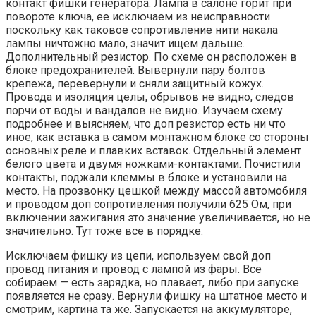
контакт фишки генератора. Лампа в салоне горит при
повороте ключа, ее исключаем из неисправности
поскольку как таковое сопротивление нити накала
лампы ничтожно мало, значит ищем дальше.
Дополнительный резистор. По схеме он расположен в
блоке предохранителей. Вывернули пару болтов
крепежа, перевернули и сняли защитный кожух.
Провода и изоляция целы, обрывов не видно, следов
порчи от воды и вандалов не видно. Изучаем схему
подробнее и выясняем, что доп резистор есть ни что
иное, как вставка в самом монтажном блоке со стороны
основных реле и плавких вставок. Отдельный элемент
белого цвета и двумя ножками-контактами. Почистили
контакты, поджали клеммы в блоке и установили на
место. На прозвонку цешкой между массой автомобиля
и проводом доп сопротивления получили 625 Ом, при
включении зажигания это значение увеличивается, но не
значительно. Тут тоже все в порядке.
Исключаем фишку из цепи, используем свой доп
провод питания и провод с лампой из фары. Все
собираем — есть зарядка, но плавает, либо при запуске
появляется не сразу. Вернули фишку на штатное место и
смотрим, картина та же. Запускается на аккумуляторе,