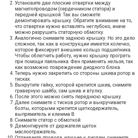
Установите две плоские отвертки между
магнитопроводом (сердечником статора) и
передней крышкой. Так вы сможете
демонтировать крышку. Обратите внимание на то,
что отвертки нужно вставлять неглубоко, иначе
можно разрушить статорную обмотку.
Аналогично снимаете заднюю крышку. Но это дело
сложное, так как в конструкции имеется колечко,
которое фиксирует внешнее кольцо подшипника.
Чтобы облегчить работу, нужно крышку прогреть
при помощи паяльника. Фен применять нельзя, так
как возможно повреждение диодного блока.
Теперь нужно закрепить со стороны шкива ротор в
тисках.
Выкрутите гайку, которой крепится шкив, снимите
граверную шайбу, сам шкив и втулку.
После этого можно снять переднюю крышку.
Далее снимаете с тисков ротор и выкручиваете
болты, которыми крепится щеткодержатель,
выпрямитель и клемма В.
Снимаете статор с обмоткой.
Демонтируете от держателя щеток
маслоотражатель.
Отпаиваете провода, идущие к диодам, снимаете