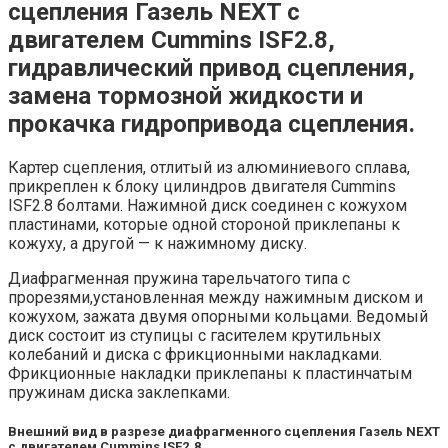
сцепления Газель NEXT с
двигателем Cummins ISF2.8,
гидравлический привод сцепления,
замена тормозной жидкости и
прокачка гидропривода сцепления.
Картер сцепления, отлитый из алюминиевого сплава,
прикреплен к блоку цилиндров двигателя Cummins
ISF2.8 болтами. Нажимной диск соединен с кожухом
пластинами, которые одной стороной приклепаны к
кожуху, а другой — к нажимному диску.
Диафрагменная пружина тарельчатого типа с
прорезями,установленная между нажимным диском и
кожухом, зажата двумя опорными кольцами. Ведомый
диск состоит из ступицы с гасителем крутильных
колебаний и диска с фрикционными накладками.
Фрикционные накладки приклепаны к пластинчатым
пружинам диска заклепками.
Внешний вид в разрезе диафрагменного сцепления Газель NEXT
с двигателем Cummins ISF2.8.