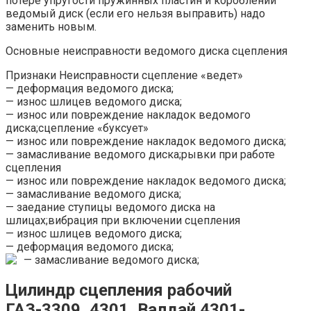
потере упругости пружинных пластин и короблении
ведомый диск (если его нельзя выправить) надо
заменить новым.
Основные неисправности ведомого диска сцепления
Признаки Неисправности сцепление «ведет»
— деформация ведомого диска;
— износ шлицев ведомого диска;
— износ или повреждение накладок ведомого
диска;сцепление «буксует»
— износ или повреждение накладок ведомого диска;
— замасливание ведомого диска;рывки при работе
сцепления
— износ или повреждение накладок ведомого диска;
— замасливание ведомого диска;
— заедание ступицы ведомого диска на
шлицах;вибрация при включении сцепления
— износ шлицев ведомого диска;
— деформация ведомого диска;
— замасливание ведомого диска;
Цилиндр сцепления рабочий
ГАЗ-3309, 4301, Валдай 4301-