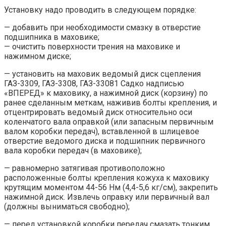
Установку надо проводить в следующем порядке:
— добавить при необходимости смазку в отверстие
подшипника в маховике;
— очистить поверхности трения на маховике и
нажимном диске;
— установить на маховик ведомый диск сцепления
ГАЗ-3309, ГАЗ-3308, ГАЗ-33081 Садко надписью
«ВПЕРЕД» к маховику, а нажимной диск (корзину) по
ранее сделанным меткам, наживив болты крепления, и
отцентрировать ведомый диск относительно оси
коленчатого вала оправкой (или запасным первичным
валом коробки передач), вставленной в шлицевое
отверстие ведомого диска и подшипник первичного
вала коробки передач (в маховике);
— равномерно затягивая противоположно
расположенные болты крепления кожуха к маховику
крутящим моментом 44-56 Нм (4,4-5,6 кг/см), закрепить
нажимной диск. Извлечь оправку или первичный вал
(должны выниматься свободно);
— перед установкой коробки передач смазать тонким