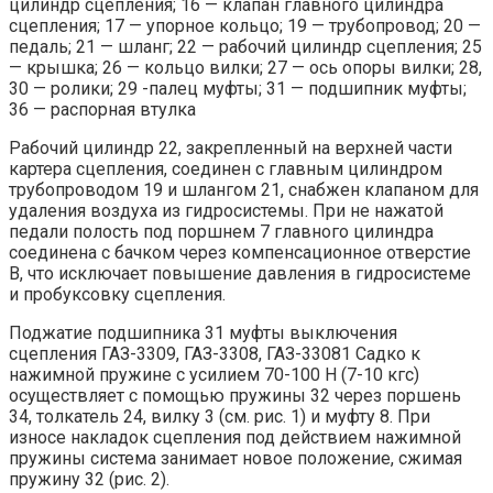
цилиндр сцепления; 16 — клапан главного цилиндра
сцепления; 17 — упорное кольцо; 19 — трубопровод; 20 —
педаль; 21 — шланг; 22 — рабочий цилиндр сцепления; 25
— крышка; 26 — кольцо вилки; 27 — ось опоры вилки; 28,
30 — ролики; 29 -палец муфты; 31 — подшипник муфты;
36 — распорная втулка
Рабочий цилиндр 22, закрепленный на верхней части
картера сцепления, соединен с главным цилиндром
трубопроводом 19 и шлангом 21, снабжен клапаном для
удаления воздуха из гидросистемы. При не нажатой
педали полость под поршнем 7 главного цилиндра
соединена с бачком через компенсационное отверстие
В, что исключает повышение давления в гидросистеме
и пробуксовку сцепления.
Поджатие подшипника 31 муфты выключения
сцепления ГАЗ-3309, ГАЗ-3308, ГАЗ-33081 Садко к
нажимной пружине с усилием 70-100 Н (7-10 кгс)
осуществляет с помощью пружины 32 через поршень
34, толкатель 24, вилку 3 (см. рис. 1) и муфту 8. При
износе накладок сцепления под действием нажимной
пружины система занимает новое положение, сжимая
пружину 32 (рис. 2).