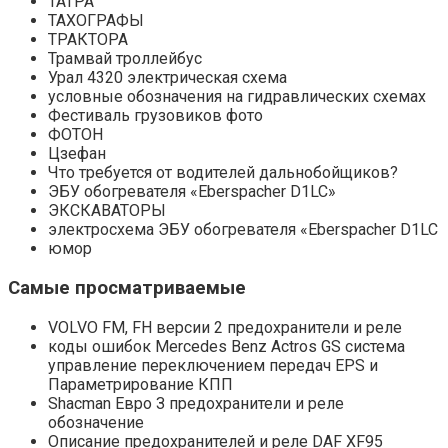
ТАТРА
ТАХОГРАФЫ
ТРАКТОРА
Трамвай троллейбус
Урал 4320 электрическая схема
условные обозначения на гидравлических схемах
Фестиваль грузовиков фото
ФОТОН
Цзефан
Что требуется от водителей дальнобойщиков?
ЭБУ обогревателя «Eberspacher D1LC»
ЭКСКАВАТОРЫ
электросхема ЭБУ обогревателя «Eberspacher D1LC
юмор
Cамые просматриваемые
VOLVO FM, FH версии 2 предохранители и реле
коды ошибок Mercedes Benz Actros GS система
управление переключением передач EPS и
Параметрирование КПП
Shacman Евро З предохранители и реле
обозначение
Описание предохранителей и реле DAF XF95