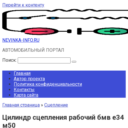
Перейти к контенту
NEVINKA-INFO.RU
АВТОМОБИЛЬНЫЙ ПОРТАЛ
Поиск:
Главная
Автор проекта
Политика конфиденциальности
Контакты
Карта сайта
Главная страница
»
Сцепление
Цилиндр сцепления рабочий бмв е34
м50