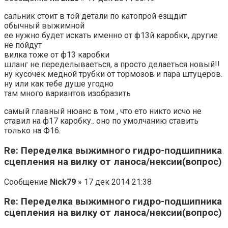
сальник стоит в той детали по катопрой езщдит
обычный выжимной
ее нужно будет искать именно от ф13й каробки, другие
не пойдут
вилка тоже от ф13 каробки
шланг не переделываеться, а просто делаеться новый!!
ну кусочек медной трубки от тормозов и пара штуцеров.
ну или как тебе душе угодно
там много вариантов изобразить
самый главный нюанс в том , что ето никто исчо не
ставил на ф17 каробку.. оно по умолчанию ставить
только на Ф16.
Re: Переделка выжимного гидро-подшипника
сцепления на вилку от ланоса/нексии(вопрос)
Сообщение
Nick79
» 17 дек 2014 21:38
Re: Переделка выжимного гидро-подшипника
сцепления на вилку от ланоса/нексии(вопрос)