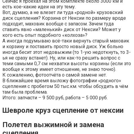
Сейчас я проехал на этом комплекте около 3000 км и
есть кое-какие идеи на эту тему.
Вот, думаю, а не влезет ли туда «родной» крузовский
диск сцепления? Корзина от Нексии по размеру вроде
подходит, маховик вообще с запасом. Зачем туда
ставить явно «маленький» диск от Нексии? Может у
кого есть опыт подобного «колхоза»?
А иногда подумываю всё-таки вернуть старый маховик
и корзину и поставить просто новый диск. Уж больно
иногда бесит этот недовыжим (то 1-ую недоткнуть, то 3-
ья не сразу встанет). Ну, или как-то решить вопрос с
теми самыми 0,7 см нехватки высоты корзины (если это
вообще к этому имеет отношение, не знаю точно).
К сожалению, фотоотчёта о самой замене нет.
В ближайшее время выложу фотографии «родного»
сцепления с пробегом 50 тыс.км. чтобы обсудить в чём
там была проблема.
Итого: запчасти – 9 500 руб, работа – 5 000 руб.
Шевроле круз сцепление от нексии
Полетел выжимной и замена
сцепления.