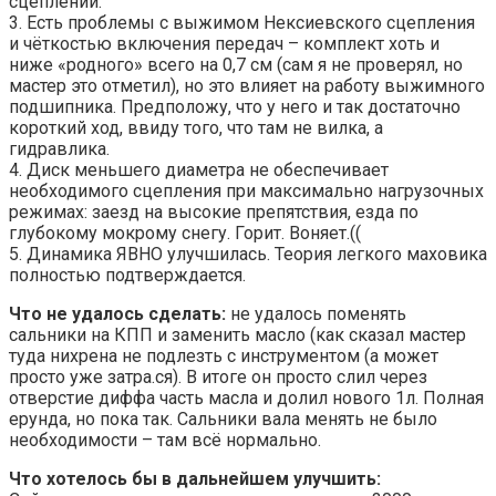
сцеплении.
3. Есть проблемы с выжимом Нексиевского сцепления
и чёткостью включения передач – комплект хоть и
ниже «родного» всего на 0,7 см (сам я не проверял, но
мастер это отметил), но это влияет на работу выжимного
подшипника. Предположу, что у него и так достаточно
короткий ход, ввиду того, что там не вилка, а
гидравлика.
4. Диск меньшего диаметра не обеспечивает
необходимого сцепления при максимально нагрузочных
режимах: заезд на высокие препятствия, езда по
глубокому мокрому снегу. Горит. Воняет.((
5. Динамика ЯВНО улучшилась. Теория легкого маховика
полностью подтверждается.
Что не удалось сделать:
не удалось поменять
сальники на КПП и заменить масло (как сказал мастер
туда нихрена не подлезть с инструментом (а может
просто уже затра.ся). В итоге он просто слил через
отверстие диффа часть масла и долил нового 1л. Полная
ерунда, но пока так. Сальники вала менять не было
необходимости – там всё нормально.
Что хотелось бы в дальнейшем улучшить: