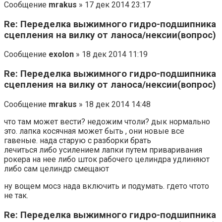
Сообщение
mrakus
» 17 дек 2014 23:17
Re: Переделка выжимного гидро-подшипника
сцепления на вилку от ланоса/нексии(вопрос)
Сообщение
exolon
» 18 дек 2014 11:19
Re: Переделка выжимного гидро-подшипника
сцепления на вилку от ланоса/нексии(вопрос)
Сообщение
mrakus
» 18 дек 2014 14:48
что там может вести? недожим чтоли? дык нормально
это. лапка косячная может быть , они новые все
гавеные. нада старую с разборки брать
лечиться либо усилением лапки путем приваривания
рокера на нее либо шток рабочего целиндра удлиняют
либо сам целиндр смещают
ну вощем мосз нада включить и подумать. гдето чтото
не так.
Re: Переделка выжимного гидро-подшипника