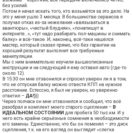
без усилий.
Потом я начал искать того, кто возьмётся за это дело. На
это у меня ушло 3 месяца. В большинстве сервисов я
получал отказ из-за нежелания «ввязываться в
авантюры», «чистый блудняк», «понапишут в
интернете…», «тут надо разбирать пол-машины и снимать
балку» и всё-такое. И, наконец, всё-таки нашёлся
мастер, который сказал прямо, что без гарантии на
хороший результат выполнит все требуемые
манипуляции.
Мы с ним внимательно изучили вышеописанные
инструкции и на следующий я ему оставил авто (где-то
около 12).
В 15:30 он мне отзвонился и спросил уверен ли я в том,
что не отпуская балку можно отвести КПП на нужное
расстояние. Естессно, я был не уверен, но уверенно
ответил –
ДА!)
))
Через полчаса он мне отзвонился и сообщил, что всё
разобрал и комплект моего старого сцепления –
В
ИДЕАЛЬНОМ СОСТОЯНИИ
для пробега 50 тыс.км. И у
него есть крайне серьёзные сомнения в необходимости
его замены. Единственно, что бы он поменял – это диск
сцепления, т.к. на его взгляд он выглядит «слегка