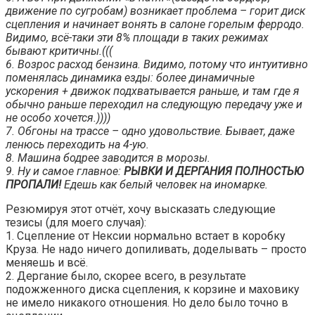
движение по сугробам) возникает проблема – горит диск
сцепления и начинает вонять в салоне горелым ферродо.
Видимо, всё-таки эти 8% площади в таких режимах
бывают критичны.(((
6. Возрос расход бензина. Видимо, потому что интуитивно
поменялась динамика езды: более динамичные
ускорения + движок подхватывается раньше, и там где я
обычно раньше переходил на следующую передачу уже и
не особо хочется.))))
7. Обгоны на трассе – одно удовольствие. Бывает, даже
ленюсь переходить на 4-ую.
8. Машина бодрее заводится в морозы.
9. Ну и самое главное:
РЫВКИ И ДЕРГАНИЯ ПОЛНОСТЬЮ
ПРОПАЛИ!
Едешь как белый человек на иномарке.
Резюмируя этот отчёт, хочу высказать следующие
тезисы (для моего случая):
1. Сцепление от Нексии нормально встает в коробку
Круза. Не надо ничего допиливать, доделывать – просто
меняешь и всё.
2. Дергание было, скорее всего, в результате
подожженного диска сцепления, к корзине и маховику
не имело никакого отношения. Но дело было точно в