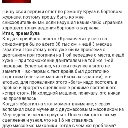
Пишу свой первый отчёт по ремонту Круза в бортовом
журнале, поэтому прошу быть ко мне
снисходительными, если нарушил какие-либо «правила
хорошего тона» ведения бортового журнала.
Итак, преамбула
.
Когда я приобрёл своего «Красавчега» у него на
спидометре было всего 38 тыс.км. + ещё 3 месяца
гарантии. При этом у него уже была проблема с
дёрганием при трогании на 1-ой передаче с места, а ещё
хуже – при торможении двигателем на той же 1-ой
передаче. Естественно, что при покупке я этого не
заметил – во-первых, тест драйв был достаточно
коротким (всё-таки машина была на гарантии), во-
вторых, для проявления этого «бага» надо постоять в
пробке и прогреть сцепление в режиме постоянного
«старт-стоп». На холодной машине, поначалу, это никак
не проявлялось.
Когда я обратил на этот момент внимание, я сразу
вспомнил свои мучения с двухмассовым маховиком на
Мерседесе и слегка приуныл. Полез смотреть схему
сцепления и узнал, что на 1,6 не ставились
двухмассовые маховики. Тогда в чём же проблема?