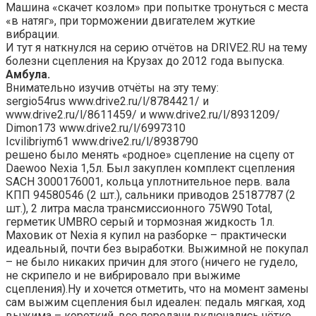
Машина «скачет козлом» при попытке тронуться с места
«в натяг», при торможении двигателем жуткие
вибрации.
И тут я наткнулся на серию отчётов на DRIVE2.RU на тему
болезни сцепления на Крузах до 2012 года выпуска.
Амбула.
Внимательно изучив отчёты на эту тему:
sergio54rus www.drive2.ru/l/8784421/ и
www.drive2.ru/l/8611459/ и www.drive2.ru/l/8931209/
Dimon173 www.drive2.ru/l/6997310
Icvilibriym61 www.drive2.ru/l/8938790
решено было менять «родное» сцепление на сцепу от
Daewoo Nexia 1,5л. Был закуплен комплект сцепления
SACH 3000176001, кольца уплотнительное перв. вала
КПП 94580546 (2 шт.), сальники приводов 25187787 (2
шт.), 2 литра масла трансмиссионного 75W90 Total,
герметик UMBRO серый и тормозная жидкость 1л.
Маховик от Nexia я купил на разборке – практически
идеальный, почти без выработки. Выжимной не покупал
– не было никаких причин для этого (ничего не гудело,
не скрипело и не вибрировало при выжиме
сцепления).Ну и хочется отметить, что на момент замены
сам выжим сцепления был идеален: педаль мягкая, ход
выжима – короткий, все передачи включались чётко,