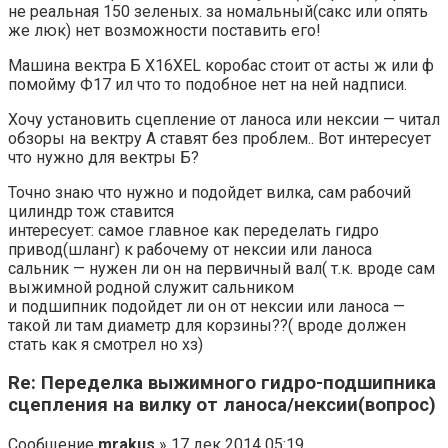
не реальная 150 зеленых. за номальный(сакс или опять
же люк) нет возможности поставить его!
Машина вектра Б X16XEL коробас стоит от асты ж или ф
помойму Ф17 ил что то подобное нет на ней надписи.
Хочу установить сцепление от ланоса или нексии — читал
обзоры на вектру А ставят без проблем.. Вот интересует
что нужно для вектры Б?
Точно знаю что нужно и подойдет вилка, сам рабочий
цилиндр тож ставится
интересует: самое главное как переделать гидро
привод(шланг) к рабочему от нексии или ланоса
сальник — нужен ли он на первичный вал( т.к. вроде сам
выжимной родной служит сальником
и подшипник подойдет ли он от нексии или ланоса —
такой ли там диаметр для корзины??( вроде должен
стать как я смотрел но хз)
Re: Переделка выжимного гидро-подшипника
сцепления на вилку от ланоса/нексии(вопрос)
Сообщение
mrakus
» 17 дек 2014 05:19