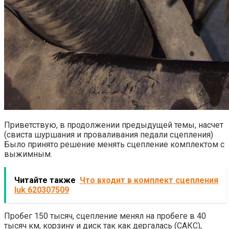
Приветствую, в продолжении предыдущей темы, насчет
(свиcта шуршания и проваливания педали сцепления)
Было принято решение менять сцепление комплектом с
выжимным.
Читайте также
Что входит в комплект сцепления
luk 620307509
Пробег 150 тысяч, сцепление менял на пробеге в 40
тысяч км, корзину и диск так как дергалась (САКС),