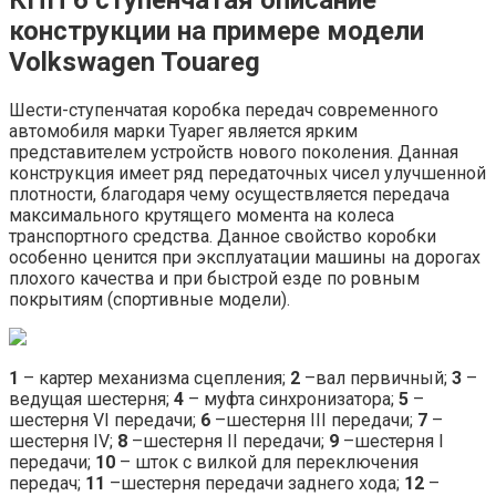
конструкции на примере модели
Volkswagen Touareg
Шести-ступенчатая коробка передач современного
автомобиля марки Туарег является ярким
представителем устройств нового поколения. Данная
конструкция имеет ряд передаточных чисел улучшенной
плотности, благодаря чему осуществляется передача
максимального крутящего момента на колеса
транспортного средства. Данное свойство коробки
особенно ценится при эксплуатации машины на дорогах
плохого качества и при быстрой езде по ровным
покрытиям (спортивные модели).
1
– картер механизма сцепления;
2
–вал первичный;
3
–
ведущая шестерня;
4
– муфта синхронизатора;
5
–
шестерня VI передачи;
6
–шестерня III передачи;
7
–
шестерня IV;
8
–шестерня II передачи;
9
–шестерня I
передачи;
10
– шток с вилкой для переключения
передач;
11
–шестерня передачи заднего хода;
12
–