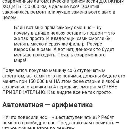
современные автоматические трансмиссии ДОЛЖНЫЙ
ХОДИТЬ 150 000 км, а дальше все! Гарантия
закончилась ремонт или лучше замена всего авто в
целом.
Блин вот мне прям самому смешно – ну
почему в днище нельзя оставить поддон – это
же так просто. И владельцы сами смогли бы
менять масло и сразу же фильтр. Ресурс
вырос бы в разы. А вот нет, денежек то будет
меньше приходить. Печаль современного
мира!
Получается, покупаю машину со 6 ступенчатым
агрегатом, вы сами того не понимая, должны будете его
менять при 150 000 км. НА этом фоне старые и якобы
архаичные старички на 4 передачи, смотрятся ОЧЕНЬ
ПРИВЛЕКАТЕЛЬНО. Как видите все не так просто.
Автоматная — арифметика
НУ что повесили нос – «шестиступенчатые»? Ребят
немного приободрю вас. Предлагаю вам посчитать —
что же лучше в итоге по деньгам.