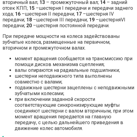
вторичный вал;
13
– промежуточный вал;
14
– задний
отсек КПП;
15
–шестерня I передачи и передачи заднего
хода;
16
–шестерня II передачи;
17
–шестерня IV
передачи;
18
–шестерня III передачи;
19
–шестерняVI
передачи;
20
–шестерня постоянной передачи.
При передаче мощности на колеса задействованы
зубчатые колеса, размещенные на первичном,
вторичном и промежуточном валах.
момент вращения сообщается на трансмиссию при
помощи дисков механизма сцепления;
валы опираются на радиальные подшипники;
шестерни неподвижного типа выполнены
совместно с валами;
подвижные шестерни зацеплены с неподвижными
зубчатыми колесами;
при включении заданной скорости
соответствующие синхронизирующие муфты
соединяют шестерни с валом вторичным, при этом
момент вращения передается на главную
передачу, с целью дальнейшего приведения в
движение колес автомобиля.