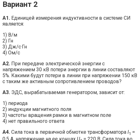
Вариант 2
A1.
Единицей измерения индуктивности в системе СИ
является:
1) В/м
2) Гн
3) Дж/с·Гн
4) Ом/с
А2.
При передаче электрической энергии с
напряжением 30 кВ потери энергии в линии составляют
5%. Какими будут потери в линии при напряжении 150 кВ
с таким же активным сопротивлением проводов?
А3.
ЭДС, вырабатываемая генератором, зависит от:
1) периода
2) индукции магнитного поля
3) частоты вращения рамки в магнитном поле
4) нет правильного ответа
А4.
Сила тока в первичной обмотке трансформатора
I
=
1
0,5 А, напряжение на ее концах
U
= 220 В. Сила тока во