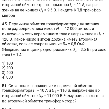
1
вторичной обмотке трансформатора
I
= 11 А, напря­
2
жение на ее концах
U
= 9,5 В. Найдите КПД трансфор­
2
матора.
A5.
Первичная обмотка трансформатора для питания
цепи радиоприемника имеет
N
= 12 000 витков и
1
включена в сеть переменного тока с напряжением
U
=
1
120 В. Какое число витков должна иметь вторичная
обмотка, если ее сопротивление
R
= 0,5 Ом?
2
(Напряжение в цепи радиоприемника
U
= 3,5 В при силе
2
тока
I
= 1 А.)
1) 100
2) 200
3) 400
4) 800
B1.
Сила тока и напряжение в первичной обмотке
трансформатора
I
= 10 А и
U
= 110 В, напряжение во
1
1
вторич­ной обмотке
U
= 11 000 В. Чему равна сила тока
2
во вто­ричной обмотке трансформатора?