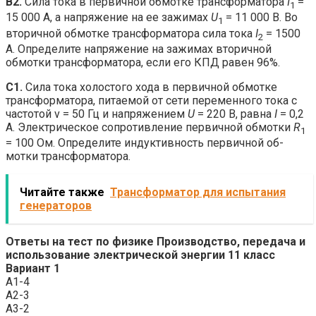
В2.
Сила тока в первичной обмотке трансформатора
I
=
1
15 000 А, а напряжение на ее зажимах
U
= 11 000 В. Во
1
вторичной обмотке трансформатора сила тока
I
= 1500
2
А. Определите напряжение на зажимах вторич­ной
обмотки трансформатора, если его КПД равен 96%.
C1.
Сила тока холостого хода в первичной обмотке
транс­форматора, питаемой от сети переменного тока с
часто­той ν = 50 Гц и напряжением
U
= 220 В, равна
I
= 0,2
А. Электрическое сопротивление первичной обмотки
R
1
= 100 Ом. Определите индуктивность первичной об­
мотки трансформатора.
Читайте также
Трансформатор для испытания
генераторов
Ответы на тест по физике Производство, передача и
использование электрической энергии 11 класс
Вариант 1
А1-4
А2-3
А3-2