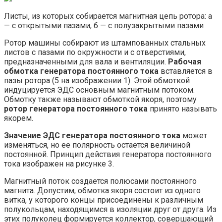
Листы, из которых собирается магнитная цепь ротора: а
— с открытыми пазами, б — с полузакрытыми пазами
Ротор машины собирают из штампованных стальных
листов с пазами по окружности и с отверстиями,
предназначенными для вала и вентиляции.
Рабочая
обмотка генератора постоянного тока
вставляется в
пазы ротора (5 на изображении 1). Этой обмоткой
индуцируется ЭДС основным магнитным потоком.
Обмотку также называют обмоткой якоря, поэтому
ротор генератора постоянного тока
принято называть
якорем.
Значение ЭДС генератора постоянного тока
может
изменяться, но ее полярность остается величиной
постоянной. Принцип действия генератора постоянного
тока изображен на рисунке 3.
Магнитный поток создается полюсами постоянного
магнита. Допустим, обмотка якоря состоит из одного
витка, у которого концы присоединены к различным
полукольцам, находящимся в изоляции друг от друга. Из
этих полуколец формируется коллектор, совершающий