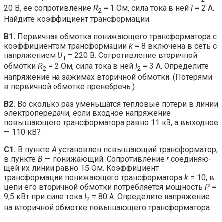
20 В, ее сопротивление
R
= 1 Ом, сила тока в ней
I
= 2 А.
2
Найдите коэффициент трансформации.
В1.
Первичная обмотка понижающего трансформатора с
коэффициентом трансформации
k
= 8 включена в сеть с
напряжением
U
= 220 В. Сопротивление вторичной
1
обмотки
R
= 2 Ом, сила тока в ней
I
= 3 А. Определите
2
2
напряжение на зажимах вторичной обмотки. (Потерями
в первичной обмотке пренебречь.)
В2.
Во сколько раз уменьшатся тепловые потери в линии
электропередачи, если входное напряжение
повышающе­го трансформатора равно 11 кВ, а выходное
— 110 кВ?
C1.
В пункте
А
установлен повышающий трансформатор,
в пункте
В
— понижающий. Сопротивление
r
соединяю­
щей их линии равно 15 Ом. Коэффициент
трансформации понижающего трансформатора
k
= 10, в
цепи его вторич­ной обмотки потребляется мощность
Р
=
9,5 кВт при силе тока
I
= 80 А. Определите напряжение
2
на вторичной об­мотке повышающего трансформатора.