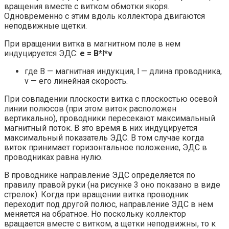
вращения вместе с витком обмотки якоря.
Одновременно с этим вдоль коллектора двигаются
неподвижные щетки.
При вращении витка в магнитном поле в нем
индуцируется ЭДС:
e = B*l*v
где В — магнитная индукция, l — длина проводника,
v — его линейная скорость.
При совпадении плоскости витка с плоскостью осевой
линии полюсов (при этом виток расположен
вертикально), проводники пересекают максимальный
магнитный поток. В это время в них индуцируется
максимальный показатель ЭДС. В том случае когда
виток принимает горизонтальное положение, ЭДС в
проводниках равна нулю.
В проводнике направление ЭДС определяется по
правилу правой руки (на рисунке 3 оно показано в виде
стрелок). Когда при вращении витка проводник
переходит под другой полюс, направление ЭДС в нем
меняется на обратное. Но поскольку коллектор
вращается вместе с витком, а щетки неподвижны, то к