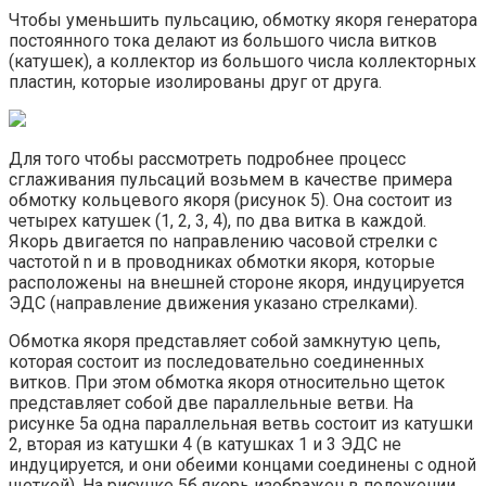
Чтобы уменьшить пульсацию, обмотку якоря генератора
постоянного тока делают из большого числа витков
(катушек), а коллектор из большого числа коллекторных
пластин, которые изолированы друг от друга.
Для того чтобы рассмотреть подробнее процесс
сглаживания пульсаций возьмем в качестве примера
обмотку кольцевого якоря (рисунок 5). Она состоит из
четырех катушек (1, 2, 3, 4), по два витка в каждой.
Якорь двигается по направлению часовой стрелки с
частотой n и в проводниках обмотки якоря, которые
расположены на внешней стороне якоря, индуцируется
ЭДС (направление движения указано стрелками).
Обмотка якоря представляет собой замкнутую цепь,
которая состоит из последовательно соединенных
витков. При этом обмотка якоря относительно щеток
представляет собой две параллельные ветви. На
рисунке 5а одна параллельная ветвь состоит из катушки
2, вторая из катушки 4 (в катушках 1 и 3 ЭДС не
индуцируется, и они обеими концами соединены с одной
щеткой). На рисунке 5б якорь изображен в положении,