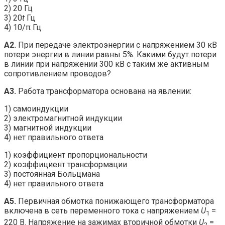
2) 20 Гц
3) 20
t
Гц
4) 10/π Гц
А2.
При передаче электроэнергии с напряжением 30 кВ
потери энергии в линии равны 5%. Какими будут потери
в линии при напряжении 300 кВ с таким же активным
сопротивлением проводов?
А3.
Работа трансформатора основана на явлении:
1) самоиндукции
2) электромагнитной индукции
3) магнитной индукции
4) нет правильного ответа
1) коэффициент пропорциональности
2) коэффициент трансформации
3) постоянная Больцмана
4) нет правильного ответа
А5.
Первичная обмотка понижающего трансформато­ра
включена в сеть переменного тока с напряжением
U
=
1
220 В. Напряжение на зажимах вторичной обмотки
U
=
2