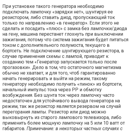
При установке такого генератора необходимо
подключать лампочку «зарядки нет», шунтируя ее
резистором, либо ставить диод, пропускающий ток
только по направлению «в генератор». Если этого не
сделать и посадить «плюс» с замка без лампочки/диода
на гену, машина перестанет глохнуть при выключении
зажигания, потому что система зажигания будет питаться
током с дополнительного полумоста, текущего в
бортсеть. Не подключение шунтирующего резистора, в
случае применения схемы с лампой, приводит к
созданию тем «Генератор запускается только после
прогазовки». Дело в том, что остаточного магнетизма
обычно не хватает, и для того, чтоб гарантированно
начать генерировать и выйти на режим, такому
генератору необходимо получить «пинок» из бортсети,
начальный импульс тока через РР и обмотку
возбуждения. Без шунта ток через лампочку часто
недостаточен для устойчивого вывода генератора на
режим, так же резистор является резервом на случай
перегорания лампы. Резистор или диод можно
выковырнуть из старого лампового телевизора, либо
применить более мощную лампочку на 5 или 10 ватт от
габаритов.
Примечание: в некоторых частных случаях с