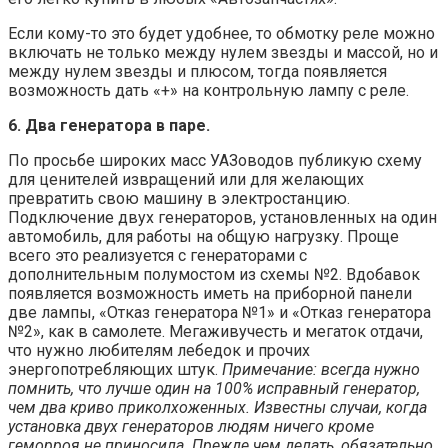
Если кому-то это будет удобнее, то обмотку реле можно
включать не только между нулем звезды и массой, но и
между нулем звезды и плюсом, тогда появляется
возможность дать «+» на контрольную лампу с реле.
6. Два генератора в паре.
По просьбе широких масс УАЗоводов публикую схему
для ценителей извращений или для желающих
превратить свою машину в электростанцию.
Подключение двух генераторов, установленных на один
автомобиль, для работы на общую нагрузку. Проще
всего это реализуется с генераторами с
дополнительным полумостом из схемы №2. Вдобавок
появляется возможность иметь на приборной панели
две лампы, «Отказ генератора №1» и «Отказ генератора
№2», как в самолете. Мегаживучесть и мегаток отдачи,
что нужно любителям лебедок и прочих
энергопотребляющих штук.
Примечание: всегда нужно
помнить, что лучше один на 100% исправный генератор,
чем два криво приколхоженных. Известны случаи, когда
установка двух генераторов людям ничего кроме
геморроя не приносила. Прежде чем делать, обязательно