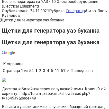
Все о генераторах на УАЗ - 10 Электрооборудование
(Electrical Equipment)
Опубликовано:
24.11.2021
Рубрика:
Генератор
Автор:
Яков
Кузнецов
Щетки для генератора уаз буханка
Щетки для генератора уаз буханка
К странице.
Страница 1 из 54
1
2
3
4
5
11
51
>
Последняя
»
Десятая-юбилейная серия популярной темы. Конец 9-ой
серии тут: http://forum.uazbuka.ru/showthread.php?
t=164539&page=49
В связи с участившимися случаями обращений граждан,