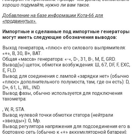
хорошо подумайте, нужно ли вам такое.
Добавление на базе информации Кота-66 для
«продвинутых».
Импортные и сделанные под импортные генераторы
могут иметь следующие обозначения выводов:
Выход генератора, «плюс» его силового выпрямителя:
«+», В, 30, В+, ВАТ.
Общая «масса» генератора: «-«, D-, 31, В-, М, Е, GRD.
Вывод(ы) щеток, обмотки возбуждения: Ш, 67, DF, F, ЕХС,
Е, FLD.
Вывод для соединения с лампой «зарядки нет» (обычно
«плюс» дополнительного полумоста, там, где он есть): D,
D+, 61, L, WL, IND.
Вывод фазы, обычно используется для подключения
тахометра:
, W, R, STA.
Вывод нулевой точки обмотки статора (нейтрали
«звезды»): 0, Мр.
Вывод регулятора напряжения для подсоединения его в
бортовую сеть (обычно к «+» аккумуляторной батареи):