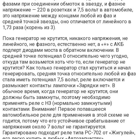
фазами при соединении обмоток в звезду, и фазное
напряжение — 220 в розетках и 7,5 вольт в автомобиле,
это напряжение между концами любой из фаз и
средней точкой звезды, оно отличается от линейного в
1,73 раза (корень из 3).
Пока генератор не крутится, никакого напряжения, не
линейного, не фазного, естественно нет, а «+» с АКБ
подперт диодами моста в обратном включении. В
средней точке потенциал 0 относительно чего угодно,
откуда там возьмется хоть что-то, если генератор не
крутится? Как только генератор стал крутиться и начал
генерировать, средняя точка относительно любой из фаз
стала иметь потенциал 7,5 вольт, реле включается и
размыкает контакты лампочки «Зарядки нет». В
обычное время, когда генератор не крутится, они
должны быть замкнуты, поэтому необходимо
применять реле с НЗ (нормально замкнутыми)
контактами. Внимание! Первое попавшееся
автомобильное реле для применения в этой схеме не
годится, потому что его устойчивое срабатывание от
напряжения около 7 вольт не гарантируется.
Гарантировано подходит реле типа РС-702 от «Жигулей»,
его легко купить в любых «Автозапчастях».