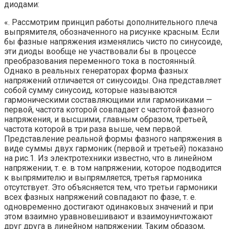
диодами:
«. Рассмотрим принцип работы дополнительного плеча
выпрямителя, обозначенного на рисунке красным. Если
бы фазные напряжения изменялись чисто по синусоиде,
эти диоды вообще не участвовали бы в процессе
преобразования переменного тока в постоянный.
Однако в реальных генераторах форма фазных
напряжений отличается от синусоиды. Она представляет
собой сумму синусоид, которые называются
гармоническими составляющими или гармониками —
первой, частота которой совпадает с частотой фазного
напряжения, и высшими, главным образом, третьей,
частота которой в три раза выше, чем первой.
Представление реальной формы фазного напряжения в
виде суммы двух гармоник (первой и третьей) показано
на рис.1. Из электротехники известно, что в линейном
напряжении, т. е. в том напряжении, которое подводится
к выпрямителю и выпрямляется, третья гармоника
отсутствует. Это объясняется тем, что третьи гармоники
всех фазных напряжений совпадают по фазе, т. е.
одновременно достигают одинаковых значений и при
этом взаимно уравновешивают и взаимоуничтожают
друг друга в линейном напряжении. Таким образом,