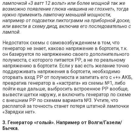
лампочкой «3 ватт 12 вольт» или более мощной так же
возможно появление глюка «машина не глохнет», тогда
нужно применить лампочку меньшей мощности,
например от подсветки пиктограмм на приборной доске,
или ввести в схему диод, включив его последовательно с
лампой.
Недостаток схемы с самовозбуждением в том, что
генератор не знает, каково напряжение в бортсети, т.к.
он базируется по напряжению своего дополнительного
полумоста, с которого питается РР, а не по реальному
напряжению в бортсети. Если у вас есть желание точно
поддерживать напряжения в бортсети, необходимо
оторвать вход РР от полумоста и запитать его с «+» АКБ,
превратив генератор в «кастрата» из схемы №1, либо
пойти еще дальше, выбросить встроенное РР вообще,
вывести щетки наружу, и включить генератор по схеме
с внешним РР по схемам варианта №3. Учтите, что
расплатой за точность станет потеря штатной лампочки
«Зарядки нет».
3. Генератор «голый». Например от Волги/Газели/
Бычка.