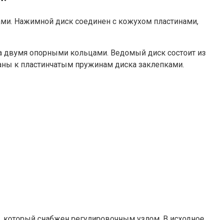
тами. Нажимной диск соединен с кожухом пластинами,
а двумя опорными кольцами. Ведомый диск состоит из
аны к пластинчатым пружинам диска заклепками.
, который снабжен регулировочным узлом. В исходное