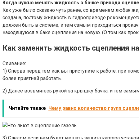
Когда нужно менять жидкость в бачке привода сцепл
Как уже было сказано чуть ранее, со временем любая жи
создана, поэтому жидкость в гидроприводе рекомендуется
должен быть в системе, и тем самым приходиться прока
находящуюся в баке сцепления на новую. (О том как прока
Как заменить жидкость сцепления на
Сливание:
1) Сперва перед тем как вы приступите к работе, при по
более приятней работать.
2) Далее возьмитесь рукой за крышку бачка, и тем самым
Читайте также
Чему равно количество групп сцепл
3) Следом если вам будет мешать защита картера устано