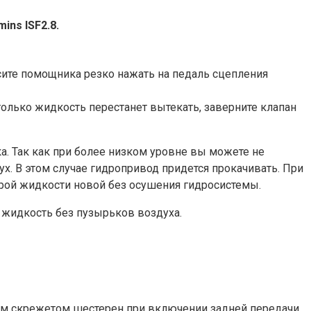
ns ISF2.8.
сите помощника резко нажать на педаль сцепления
 только жидкость перестанет вытекать, заверните клапан
ка. Так как при более низком уровне вы можете не
х. В этом случае гидропривод придется прокачивать. При
рой жидкости новой без осушения гидросистемы.
 жидкость без пузырьков воздуха.
ным скрежетом шестерен при включении задней передачи,