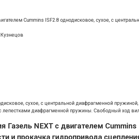
вигателем Cummins ISF2.8 однодисковое, сухое, с централ
 Кузнецов
нодисковое, сухое, с центральной диафрагменной пружино
е с лепестками диафрагменной пружины. Свободный ход ви
я Газель NEXT с двигателем Cummins I
ти и прокачка гидропривода сцеплени