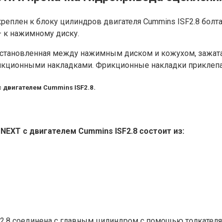
креплен к блоку цилиндров двигателя Cummins ISF2.8 бол
— к нажимному диску.
,установленная между нажимным диском и кожухом, зажат
фрикционными накладками. Фрикционные накладки приклеп
 двигателем Cummins ISF2.8.
NEXT с двигателем Cummins ISF2.8 состоит из:
F2.8 соединена с главным цилиндром с помощью толкателя