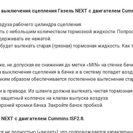
выключения сцепления Газель NEXT с двигателем Cummi
здуха рабочего цилиндра сцепления.
кость с небольшим количеством тормозной жидкости. Попро
удерживать ее нажатой.
 будет вытекать старая (грязная) тормозная жидкость. Как
е, не допуская ее снижения до метки «MIN» на стенке бач
выключения сцепления в бачке и в систему попадет возду
ким образом обеспечивается постепенное вытеснение ста
и в приводе. Из шланга должна вытекать чистая тормозная
 защитный колпачок на клапан выпуска воздуха.
рхней кромки бачка. Закройте бачок пробкой.
NEXT с двигателем Cummins ISF2.8.
ся не полностью («ведет»), что сопровождается характер