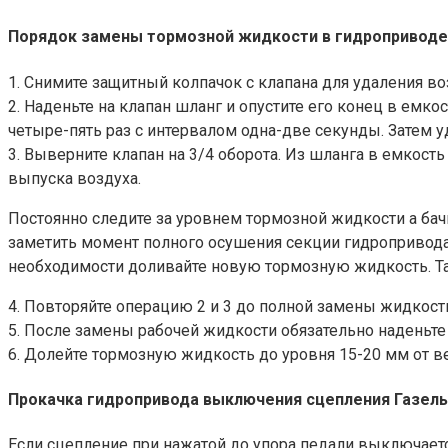
Порядок замены тормозной жидкости в гидроприводе 
1. Снимите защитный колпачок с клапана для удаления во
2. Наденьте на клапан шланг и опустите его конец в ем
четыре-пять раз с интервалом одна-две секунды. Затем 
3. Выверните клапан на 3/4 оборота. Из шланга в емкость
выпуска воздуха.
Постоянно следите за уровнем тормозной жидкости а бачк
заметить момент полного осушения секции гидропривода 
необходимости доливайте новую тормозную жидкость. Та
4. Повторяйте операцию 2 и 3 до полной замены жидкост
5. После замены рабочей жидкости обязательно наденьте
6. Долейте тормозную жидкость до уровня 15-20 мм от ве
Прокачка гидропривода выключения сцепления Газель 
Если сцепление при нажатой до упора педали выключает